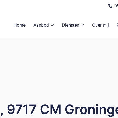
0
Home
Aanbod
Diensten
Over mij
1, 9717 CM Groning