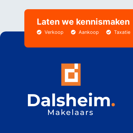
Laten we kennismaken
Verkoop
Aankoop
Taxatie