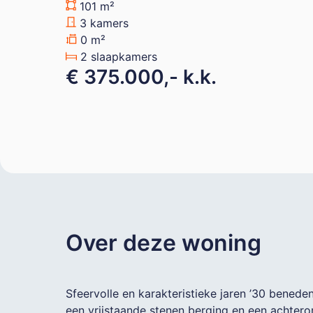
101 m²
3 kamers
0 m²
2 slaapkamers
€ 375.000,- k.k.
Over deze woning
Sfeervolle en karakteristieke jaren ’30 bene
een vrijstaande stenen berging en een achtero