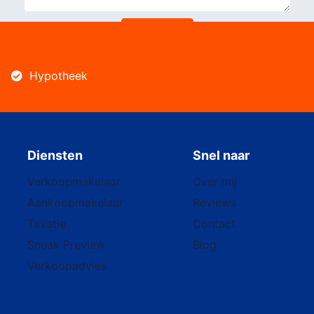
Hypotheek
Diensten
Snel naar
Verkoopmakelaar
Over mij
Aankoopmakelaar
Reviews
Taxatie
Contact
Sneak Preview
Blog
Verkoopadvies